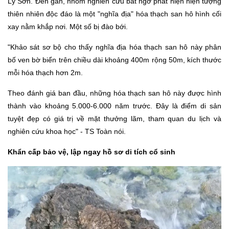
Lý Sơn. Đến gần, nhóm nghiên cứu bất ngờ phát hiện hiện tượng
thiên nhiên độc đáo là một "nghĩa địa" hóa thạch san hô hình cối
xay nằm khắp nơi. Một số bị đào bới.
"Khảo sát sơ bộ cho thấy nghĩa địa hóa thạch san hô này phân
bố ven bờ biển trên chiều dài khoảng 400m rộng 50m, kích thước
mỗi hóa thạch hơn 2m.
Theo đánh giá ban đầu, những hóa thạch san hô này được hình
thành vào khoảng 5.000-6.000 năm trước. Đây là điểm di sản
tuyệt đẹp có giá trị về mặt thưởng lãm, tham quan du lịch và
nghiên cứu khoa học" - TS Toàn nói.
Khẩn cấp bảo vệ, l
ập ngay hồ sơ di tích cổ sinh