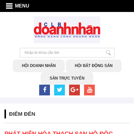
MENU
HỘI DOANH NHÂN
HỘI BẤT ĐỘNG SẢN
SÀN TRỰC TUYẾN
ĐIỂM ĐẾN
PHÁT HIỆN HÓA THẠCH SAN HÔ ĐỘC