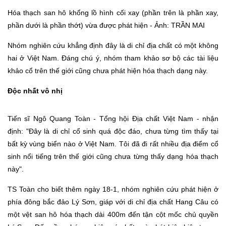
Hóa thạch san hô khổng lồ hình cối xay (phần trên là phần xay,
phần dưới là phần thớt) vừa được phát hiện - Ảnh: TRẦN MAI
Nhóm nghiên cứu khẳng định đây là di chỉ địa chất có một không
hai ở Việt Nam. Đáng chú ý, nhóm tham khảo sơ bộ các tài liệu
khảo cổ trên thế giới cũng chưa phát hiện hóa thạch dạng này.
Độc nhất vô nhị
Tiến sĩ Ngô Quang Toàn - Tổng hội Địa chất Việt Nam - nhận
định: "Đây là di chỉ cổ sinh quá độc đáo, chưa từng tìm thấy tại
bất kỳ vùng biển nào ở Việt Nam. Tôi đã đi rất nhiều địa điểm cổ
sinh nổi tiếng trên thế giới cũng chưa từng thấy dạng hóa thạch
này".
TS Toàn cho biết thêm ngày 18-1, nhóm nghiên cứu phát hiện ở
phía đông bắc đảo Lý Sơn, giáp với di chỉ địa chất Hang Câu có
một vệt san hô hóa thạch dài 400m đến tận cột mốc chủ quyền