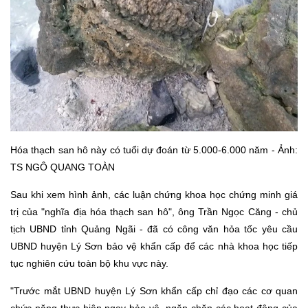
Hóa thạch san hô này có tuổi dự đoán từ 5.000-6.000 năm - Ảnh:
TS NGÔ QUANG TOÀN
Sau khi xem hình ảnh, các luận chứng khoa học chứng minh giá
trị của "nghĩa địa hóa thạch san hô", ông Trần Ngọc Căng - chủ
tịch UBND tỉnh Quảng Ngãi - đã có công văn hỏa tốc yêu cầu
UBND huyện Lý Sơn bảo vệ khẩn cấp để các nhà khoa học tiếp
tục nghiên cứu toàn bộ khu vực này.
"Trước mắt UBND huyện Lý Sơn khẩn cấp chỉ đạo các cơ quan
chức năng thực hiện ngay bảo vệ, ngăn chặn các hoạt động của