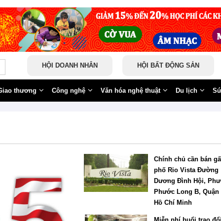
HỘI DOANH NHÂN
HỘI BẤT ĐỘNG SẢN
Giao thương
Công nghệ
Văn hóa nghệ thuật
Du lịch
Sứ
Chính chủ cần bán g
phố Rio Vista Đường
Dương Đình Hội, Ph
Phước Long B, Quận 
Hồ Chí Minh
Miễn phí buổi trao đổ