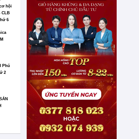
cơ hội
- CLB
thứ 6
ica
CM
d Phú
ứ 2
 SẢN
H