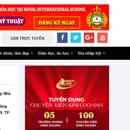
SÀN TRỰC TUYẾN
c khỏe, làm đẹp
Giáo dục, du học
Gia nhập hội
ấp Nhà
ường
9, TP
i