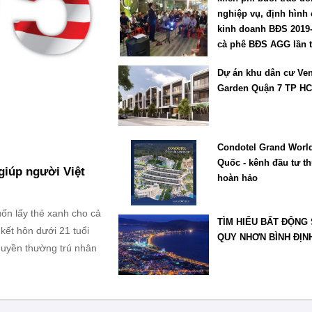
nghiệp vụ, định hình 
kinh doanh BĐS 2019
cà phê BĐS AGG lần 
Dự án khu dân cư Ven
Garden Quận 7 TP H
Condotel Grand Worl
Quốc - kênh đầu tư th
giúp người Việt
hoàn hảo
ốn lấy thẻ xanh cho cả
TÌM HIỂU BẤT ĐỘNG
kết hôn dưới 21 tuổi
QUY NHƠN BÌNH ĐỊN
quyền thường trú nhân