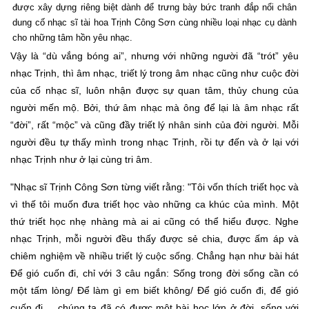
được xây dựng riêng biệt dành để trưng bày bức tranh đắp nổi chân
dung cố nhạc sĩ tài hoa Trịnh Công Sơn cùng nhiều loại nhạc cụ dành
cho những tâm hồn yêu nhạc.
Vậy là “dù vắng bóng ai”, nhưng với những người đã “trót” yêu
nhạc Trịnh, thì âm nhạc, triết lý trong âm nhạc cũng như cuộc đời
của cố nhạc sĩ, luôn nhận được sự quan tâm, thủy chung của
người mến mộ. Bởi, thứ âm nhạc mà ông để lại là âm nhạc rất
“đời”, rất “mộc” và cũng đầy triết lý nhân sinh của đời người. Mỗi
người đều tự thấy mình trong nhạc Trịnh, rồi tự đến và ở lại với
nhạc Trịnh như ở lại cùng tri âm.
"Nhạc sĩ Trịnh Công Sơn từng viết rằng: "Tôi vốn thích triết học và
vì thế tôi muốn đưa triết học vào những ca khúc của mình. Một
thứ triết học nhẹ nhàng mà ai ai cũng có thể hiểu được. Nghe
nhạc Trịnh, mỗi người đều thấy được sẻ chia, được ấm áp và
chiêm nghiệm về nhiều triết lý cuộc sống. Chẳng hạn như bài hát
Để gió cuốn đi, chỉ với 3 câu ngắn: Sống trong đời sống cần có
một tấm lòng/ Để làm gì em biết không/ Để gió cuốn đi, để gió
cuốn đi..., chúng ta đã có được một bài học lớn ở đời, sống với