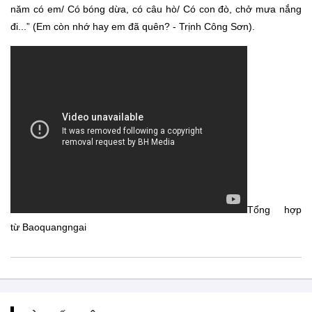
năm có em/ Có bóng dừa, có câu hò/ Có con đò, chở mưa nắng
đi...” (Em còn nhớ hay em đã quên? - Trịnh Công Sơn).
Tổng hợp
từ Baoquangngai