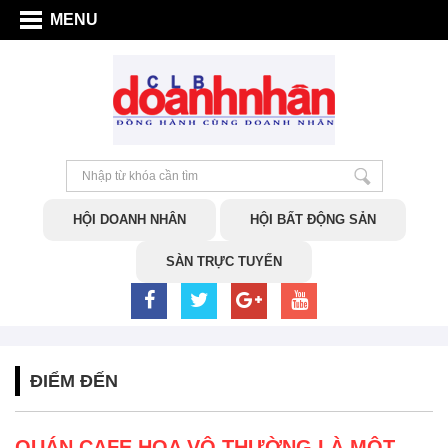
MENU
HỘI DOANH NHÂN
HỘI BẤT ĐỘNG SẢN
SÀN TRỰC TUYẾN
ĐIỂM ĐẾN
QUÁN CAFE HOA VÔ THƯỜNG LÀ MỘT