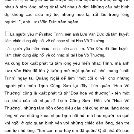
nhau ở tấm lòng, sống tử tế với nhau ở đời. Những câu hát bình
dị, không cao siêu mỹ từ, nhưng neo lại rất lâu trong lòng
người...”, anh Lưu Văn Đức trầm ngâm.
Là người yêu mến nhạc Trịnh, nên anh Lưu Văn Đức đã tâm huyết
làm chân dung đắp nổi về cố nhạc sĩ tại Hoa Vô Thường.
Và cũng bởi xuất phát từ tấm lòng yêu mến nhạc Trịnh, mà anh
Lưu Văn Đức đã lên ý tưởng mở một quán cà phê mang “chất
Trịnh” ngay tại Quảng Ngãi để làm “một cõi đi về” cho những
người yêu mến Trịnh Công Sơn tại đây. Tên quán “Hoa Vô
Thường” cũng là xuất phát từ tứ “Đóa hoa vô thường” - tên một
ca khúc của cố nhạc sĩ Trịnh Công Sơn. Đến với “Hoa Vô
Thường”, những tâm hồn đồng điệu đâu chỉ cùng nhau lắng đọng
lòng về với những khúc nhạc Trịnh bất hủ, mà bao người xa quê
khi ngồi ở góc quán bình yên với những chiếc đèn lồng, đèn tre
còn tự nhủ lòng: “Em còn nhớ hay em đã quên/ Quê nhà đó bao