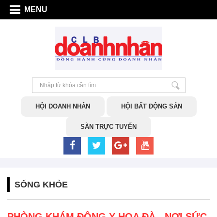
MENU
HỘI DOANH NHÂN
HỘI BẤT ĐỘNG SẢN
SÀN TRỰC TUYẾN
SỐNG KHỎE
PHÒNG KHÁM ĐÔNG Y HOA ĐÀ - NƠI SỨC