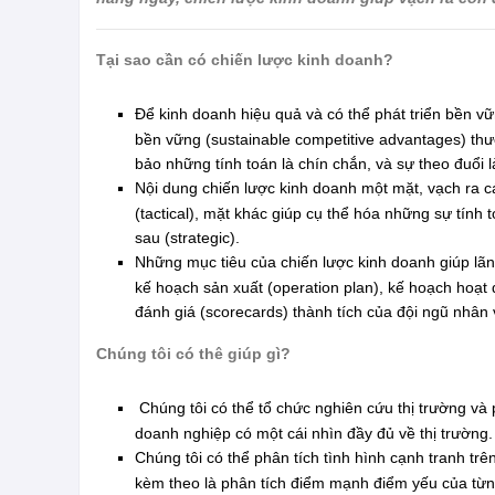
Tại sao cần có chiến lược kinh doanh?
Để kinh doanh hiệu quả và có thể phát triển bền vữn
bền vững (sustainable competitive advantages) thườ
bảo những tính toán là chín chắn, và sự theo đuổi 
Nội dung chiến lược kinh doanh một mặt, vạch ra c
(tactical), mặt khác giúp cụ thể hóa những sự tính
sau (strategic).
Những mục tiêu của chiến lược kinh doanh giúp lã
kế hoạch sản xuất (operation plan), kế hoạch hoạt
đánh giá (scorecards) thành tích của đội ngũ nhân 
Chúng tôi có thê giúp gì?
Chúng tôi có thể tổ chức nghiên cứu thị trường và p
doanh nghiệp có một cái nhìn đầy đủ về thị trường
Chúng tôi có thể phân tích tình hình cạnh tranh trên
kèm theo là phân tích điểm mạnh điểm yếu của từng