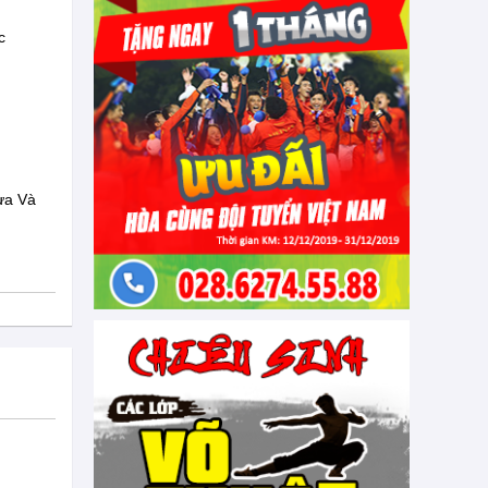
c
ừa Và