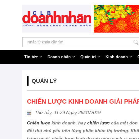
Tin tức
Doanh nhân
Quản trị
Kinh doanh
QUẢN LÝ
CHIẾN LƯỢC KINH DOANH GIẢI PHÁ
Thứ bảy, 11:29 Ngày 26/01/2019
Chiến lược
kinh doanh, hay
chiến lược
của một đơn 
đối thủ chủ yếu trên từng phân khúc thị trường. Kh
hàng ngày, chiến lược kinh doanh giúp vạch ra con 