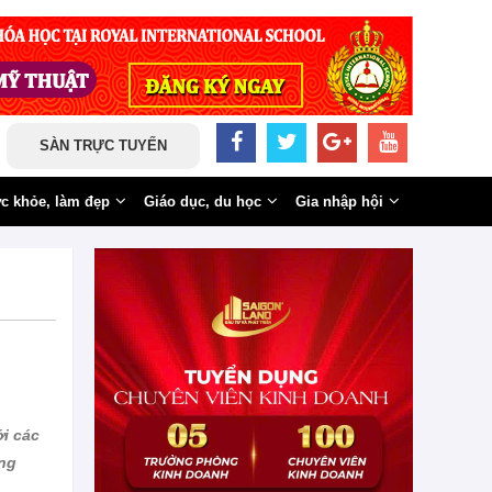
SÀN TRỰC TUYẾN
c khỏe, làm đẹp
Giáo dục, du học
Gia nhập hội
i các
ờng