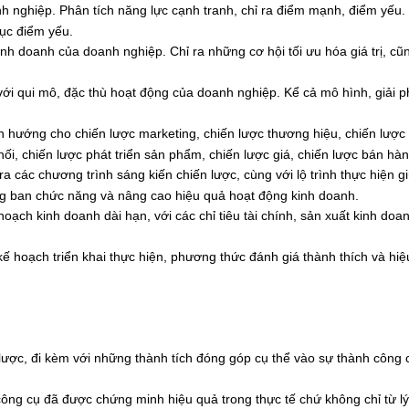
anh nghiệp. Phân tích năng lực cạnh tranh, chỉ ra điểm mạnh, điểm yếu.
ục điểm yếu.
kinh doanh của doanh nghiệp. Chỉ ra những cơ hội tối ưu hóa giá trị, c
với qui mô, đặc thù hoạt động của doanh nghiệp. Kể cả mô hình, giải 
h hướng cho chiến lược marketing, chiến lược thương hiệu, chiến lược
ối, chiến lược phát triển sản phẩm, chiến lược giá, chiến lược bán hàn
a các chương trình sáng kiến chiến lược, cùng với lộ trình thực hiện g
g ban chức năng và nâng cao hiệu quả hoạt động kinh doanh.
oạch kinh doanh dài hạn, với các chỉ tiêu tài chính, sản xuất kinh doa
ế hoạch triển khai thực hiện, phương thức đánh giá thành thích và hiệ
lược, đi kèm với những thành tích đóng góp cụ thể vào sự thành công 
ông cụ đã được chứng minh hiệu quả trong thực tế chứ không chỉ từ lý