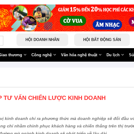
HỘI DOANH NHÂN
HỘI BẤT ĐỘNG SẢN
Giao thương
Công nghệ
Văn hóa nghệ thuật
Du lịch
Sứ
P TƯ VẤN CHIẾN LƯỢC KINH DOANH
vị kinh doanh chỉ ra phương thức mà doanh nghiệp sẽ đối đầu vớ
ông chỉ nhằm chinh phục khách hàng và chiến thắng trên thị trư
đường mà ngành kinh doanh sẽ phát triển về lâu dài.