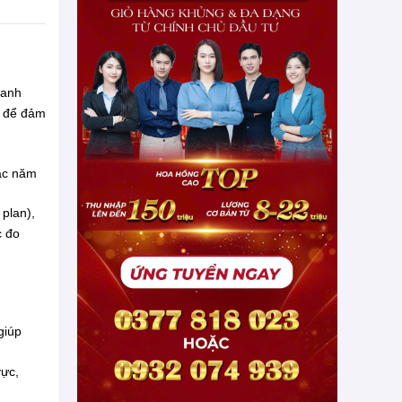
ranh
y để đảm
các năm
plan),
c đo
giúp
vực,