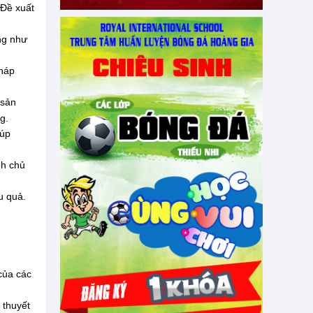
 Đề xuất
ũng như
pháp
 sản
g.
iúp
nh chủ
u quả.
của các
 thuyết