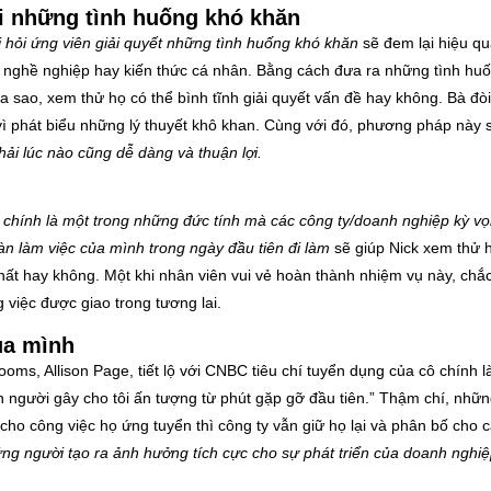
ới những tình huống khó khăn
i hỏi ứng viên giải quyết những tình huống khó khăn
sẽ đem lại hiệu qu
h nghề nghiệp hay kiến thức cá nhân. Bằng cách đưa ra những tình huố
 sao, xem thử họ có thể bình tĩnh giải quyết vấn đề hay không. Bà đòi
vì phát biểu những lý thuyết khô khan. Cùng với đó, phương pháp này
ải lúc nào cũng dễ dàng và thuận lợi.
t chính là một trong những đức tính mà các công ty/doanh nghiệp kỳ v
àn làm việc của mình trong ngày đầu tiên đi làm
sẽ giúp Nick xem thử 
hất hay không. Một khi nhân viên vui vẻ hoàn thành nhiệm vụ này, chắ
 việc được giao trong tương lai.
ủa mình
s, Allison Page, tiết lộ với CNBC tiêu chí tuyển dụng của cô chính 
n người gây cho tôi ấn tượng từ phút gặp gỡ đầu tiên.” Thậm chí, nhữ
ho công việc họ ứng tuyển thì công ty vẫn giữ họ lại và phân bố cho cá
ững người tạo ra ảnh hưởng tích cực cho sự phát triển của doanh nghiệ