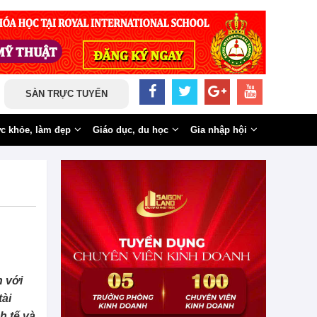
SÀN TRỰC TUYẾN
c khỏe, làm đẹp
Giáo dục, du học
Gia nhập hội
 với
tài
h tế và