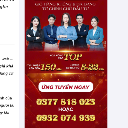
nghe
g web –
giá khả
 dụng cơ
ính của
gười tài
y khi