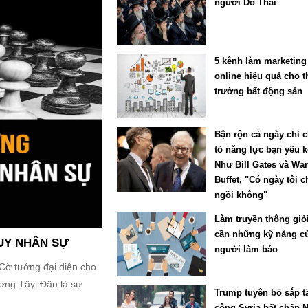
người Do Thái
5 kênh làm marketing
online hiệu quả cho t
trường bất động sản
Bận rộn cả ngày chỉ 
tỏ năng lực bạn yếu 
Như Bill Gates và Wa
Buffet, "Có ngày tôi c
ngồi không"
Làm truyền thông giỏ
cần những kỹ năng c
UY NHÂN SỰ
người làm báo
Cờ tướng đại diện cho
ơng Tây. Đâu là sự
Trump tuyên bố sắp t
công Syria bất chấp 