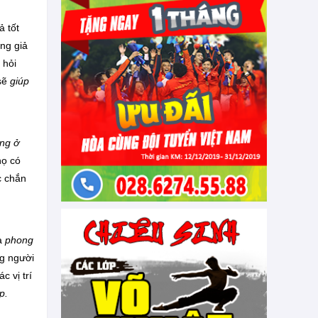
ả tốt
ng giả
 hỏi
 sẽ
giúp
ọng ở
họ có
c chắn
là
phong
ng người
c vị trí
p.