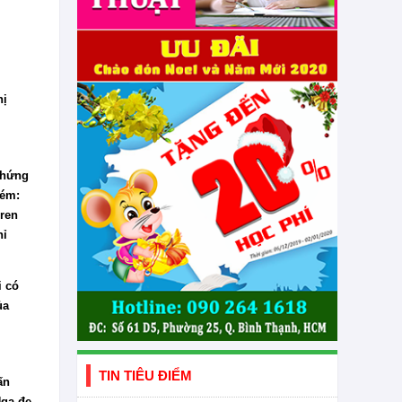
hị
chứng
kém:
rren
hỉ
i có
ủa
TIN TIÊU ĐIỂM
ấn
Nga đe