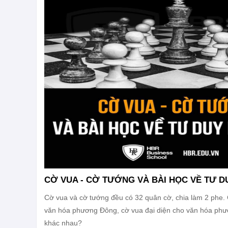
CỜ VUA - CỜ TƯỚNG VÀ BÀI HỌC VỀ TƯ D
Cờ vua và cờ tướng đều có 32 quân cờ, chia làm 2 phe. 
văn hóa phương Đông, cờ vua đại diện cho văn hóa phư
khác nhau?