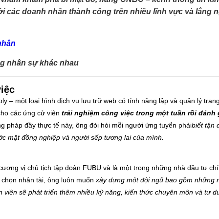
ới các doanh nhân thành công trên nhiều lĩnh vực và lắng 
ng nhân sự khác nhau
việc
– một loại hình dịch vụ lưu trữ web có tính năng lập và quản lý tran
 cho các ứng cử viên
trải nghiệm công việc trong một tuần rồi đánh 
 pháp đầy thực tế này, ông đòi hỏi mỗi người ứng tuyển phải
biết tận
ước mặt đồng nghiệp và người sếp tương lai của mình.
cương vị chủ tịch tập đoàn FUBU và là một trong những nhà đầu tư ch
ển chọn nhân tài, ông luôn muốn
xây dựng một đội ngũ bao gồm những n
 viên sẽ phát triển thêm nhiều kỹ năng, kiến thức chuyên môn và tư du