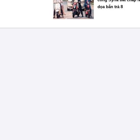
dọa bắn trả 8