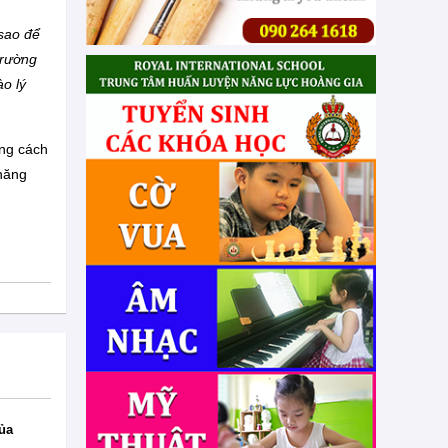
 sao để
trường
ào lý
ằng cách
 năng
ủa