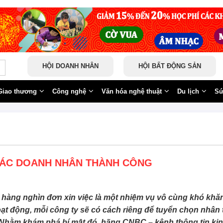
HỘI DOANH NHÂN
HỘI BẤT ĐỘNG SẢN
Giao thương
Công nghệ
Văn hóa nghệ thuật
Du lịch
Sứ
CÁC DOANH NHÂN THÀNH CÔNG
hàng nghìn đơn xin việc là một nhiệm vụ vô cùng khó khăn
ạt động, mỗi công ty sẽ có cách riêng để tuyển chọn nhân 
 Nhằm khám phá bí mật đó, hãng CNBC – kênh thông tin kin