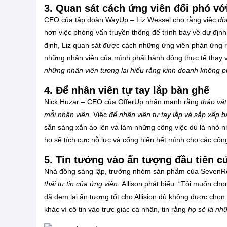
3. Quan sát cách ứng viên đối phó v
CEO của tập đoàn WayUp – Liz Wessel cho rằng việc
đò
hơn việc phỏng vấn truyền thống để trình bày về dự địn
định, Liz quan sát được cách những ứng viên phản ứng ra
những nhân viên của mình phải hành động thực tế thay 
những nhân viên tương lai hiểu rằng kinh doanh không ph
4. Để nhân viên tự tay lắp bàn ghế
Nick Huzar – CEO của OfferUp nhấn mạnh rằng
tháo vá
mỗi nhân viên.
Việc
để nhân viên tự tay lắp và sắp xếp b
sẵn sàng xắn áo lên và làm những công việc dù là nhỏ n
họ sẽ tích cực nỗ lực và cống hiến hết mình cho các công
5. Tin tưởng vào ấn tượng đầu tiên c
Nhà đồng sáng lập, trưởng nhóm sản phẩm của SevenRoom
thái tự tin của ứng viên.
Allison phát biểu: “Tôi muốn chọ
đã đem lại ấn tượng tốt cho Allision dù không được chọn c
khác vì cô tin vào trực giác cá nhân, tin rằng
họ sẽ là nh