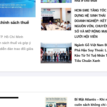
nhà ở cho thuê
HCM-SME TĂNG TỐC
DỰNG HỆ SINH THÁI
DOANH NGHIỆP: KẾT
chính sách thuế
NGUỒN VỐN, CHUYỂN
SỐ VÀ MỞ RỘNG MẠ
TP. Hồ Chí Minh
LƯỚI HỘI VIÊN
 sách thuế và góp ý
Ngành Gỗ Việt Nam B
diễn đàn trao đổi giữa
Phá Hậu Suy Thoái: 
Kéo Từ Trí Tuệ Nhân 
Tiêu Chuẩn Xanh
Bí Mật Atlantis – Khi 
cuốn sách không chỉ 