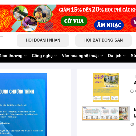
HỘI DOANH NHÂN
HỘI BẤT ĐỘNG SẢN
Giao thương
Công nghệ
Văn hóa nghệ thuật
Du lịch
Sứ
A
B
M