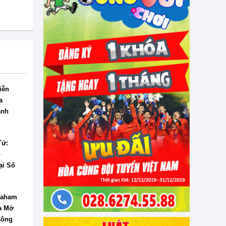
iễn
a
anh
Tử:
o
ại Số
raham
a Mở
Công