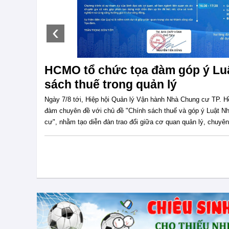
‹
chính
Nhà đầu tư dịch chuyển dòng vố
dòng tiền: Khi tăng giá
 tổ chức tọa
Thị trường bất động sản Việt Nam đang bước vào một chu kỳ 
 hành chung
hình bởi sự phục hồi của nguồn cung mà còn bởi quá trình tái 
thị trường và phương thức giao dịch. Theo định hướng của B
Luật