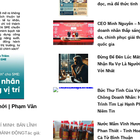
đọc, mà để thức tỉnh
CEO Minh Nguyên – 
doanh nhân thắp sáng
da, chinh phục giải 
quốc gia
Đừng Để Đến Lúc Mất
Nhận Ra Vợ Là Người
Vời Nhất
Bức Thư Tình Của Vợ
Chồng Doanh Nhân: 
Trình Tìm Lại Hạnh P
mới | Phạm Văn
Niềm Tin
Nước Mắm Vĩnh Hươ
 MINH: BẢN LĨNH
Phan Thiết – Tinh Ho
NH ĐỘNG ​Tác giả:
Cả Từ Bình Thuận