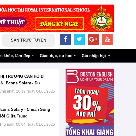
SÀN TRỰC TUYẾN
c khỏe, làm đẹp
Giáo dục, du học
Gia nhập hội
THỊ TRƯỜNG CĂN HỘ DĨ
N: Bcons Solary - Dự
Chủ nhật, 20:19 Ngày 04/05/2025
cons Solary - Chuẩn Sống
ới Giữa Trung
Thứ năm, 00:04 Ngày 01/05/2025