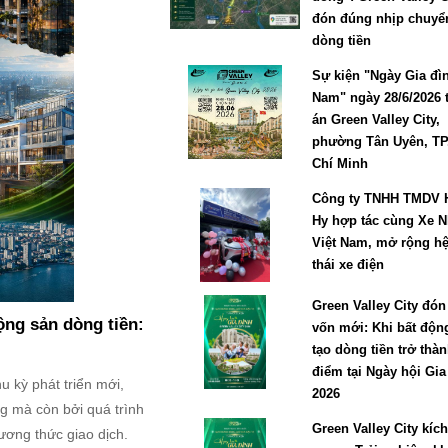
đón đúng nhịp chuyể
dòng tiền
Sự kiện "Ngày Gia đìn
Nam" ngày 28/6/2026 
án Green Valley City,
phường Tân Uyên, TP
Chí Minh
Công ty TNHH TMDV 
Hy hợp tác cùng Xe 
Việt Nam, mở rộng hệ
thái xe điện
Green Valley City đó
ộng sản dòng tiền:
vốn mới: Khi bất độn
tạo dòng tiền trở thà
điểm tại Ngày hội Gia
 kỳ phát triển mới,
2026
g mà còn bởi quá trình
Green Valley City kíc
hương thức giao dịch.