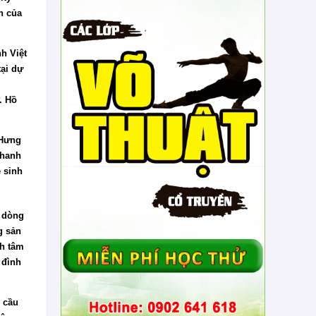
n của
h Việt
tại dự
. Hồ
Hưng
Nhanh
 sinh
n dòng
g sản
nh tâm
 đình
h cầu