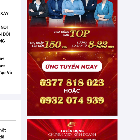
 XÂY
 NỐI
 ĐỔI
NG
ứt
Lực
Tạo Và
một
để