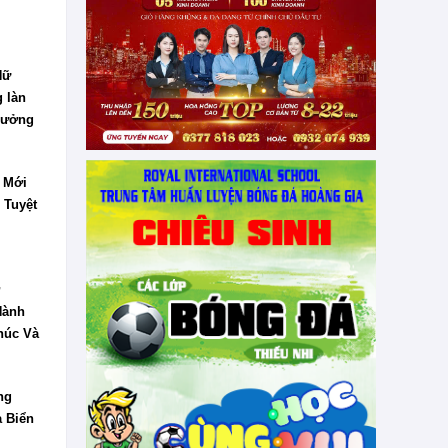
Nữ
 làn
thưởng
 Mới
 Tuyệt
Hành
húc Và
ng
a Biển