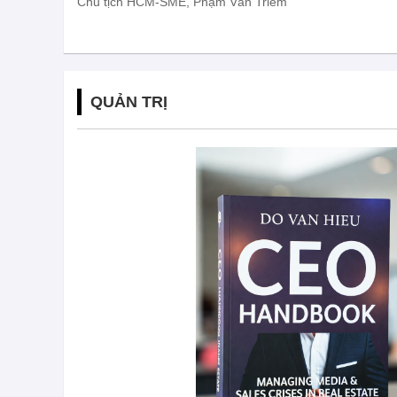
Chủ tịch HCM-SME, Phạm Văn Triêm
QUẢN TRỊ