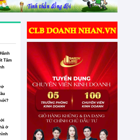
 Hành
ết Tâm
nh
rở
đầu
mới?
ởi
hà ở
 hình