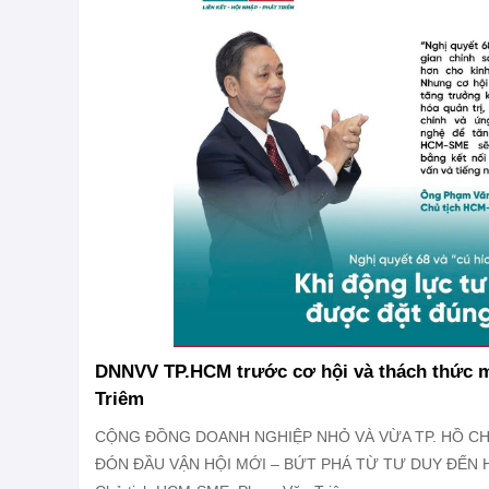
DNNVV TP.HCM trước cơ hội và thách thức 
Triêm
CỘNG ĐỒNG DOANH NGHIỆP NHỎ VÀ VỪA TP. HỒ CHÍ
ĐÓN ĐẦU VẬN HỘI MỚI – BỨT PHÁ TỪ TƯ DUY ĐẾN HÀ