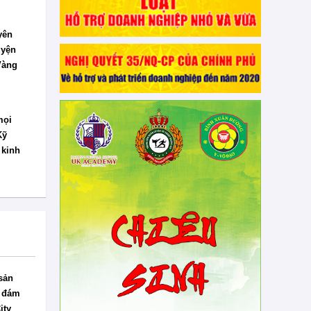
yên
uyện
Vàng
mọi
Kỹ
 kinh
sản
o đám
ity